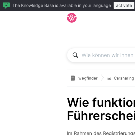
The Knowledge Base is available in your language
activate

wegfinder
Carsharing
Wie funktio
Führersche
Im Rahmen des Registrierungs