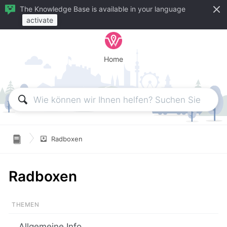
The Knowledge Base is available in your language
activate
Home

Radboxen
Radboxen
Allgemeine Info